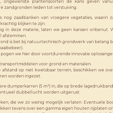
, ongewenste plantensoorten de kans geven vanuit 
re zandgronden leiden tot verstuiving.
s nog zaadbanken van vroegere vegetaties, waarin z
chtig blijken te zijn.
ng in deze materie, laten we geen kansen onbenut
l afstemmen.
grond is bet bij natuurtechnisch grondwerk van belang
aaibebeer).
, pogen we hier door voortdurende innovatie oplossing
ransportmiddelen voor grond en materialen.
e afstand op niet kwetsbaar terrein, beschikken we ov
ren worden ingezet.
ere dumperkarren (5 m³) in, die op brede lagedrukband
ntueel dubbellucht worden uitgerust.
ken, die we zo weinig mogelijk verlaten. Eventuele bo
hikken tevens over een gamma eigen houten rijplaten 