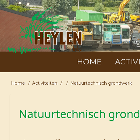
Overslaan
en
naar
de
inhoud
gaan
MAIN
HOME
ACTIV
NAVIGATION
Home
Activiteiten
Natuurtechnisch grondwerk
KRUIMELPAD
Natuurtechnisch gron