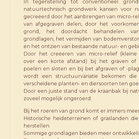
In tegenstelling tot conventioneel gron
natuurtechnisch grondwerk kansen voor n
gecreëerd door het aanbrengen van micro-reli
van afgegraven delen, door het voorkomen 
grond, het doordacht behandelen va
grondlagen, het vermijden van bodemverstor
en het ontzien van bestaande natuur- en geb
Door het creëeren van micro-relief (kleine
over een korte afstand) bij het graven of 
poelen en sloten en bij bet afgraven of -pl
wordt een structuurvariatie bekomen die
verscheidene planten- en diersoorten ten go
Door een juiste stand van de kraanbak bij n
zoveel mogelijk ongeroerd.
Bij het roeren van grond komt er immers meer 
Historische heideterreinen of graslanden d
herstellen.
Sommige grondlagen bieden meer ontwikkelin