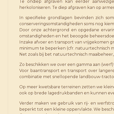
Te ondiep afgraven kan eerder aanwezige
herkoloniseren. Te diep afgraven kan op arme
In specifieke grondlagen bevinden zich som
conserveringsomstandigheden soms nog kiemkra
Door onze achtergrond en opgedane ervari
omstandigheden en het beoogde beheersdoe
Inzake afvoer en transport van vrijgekomen 
minimum te beperken (cfr. natuurtechnisch m
Net zoals bij bet natuurtechnisch maaibeheer
Zo beschikken we over een gamma aan (werf)t
Voor baantransport en transport over langer
combinatie met snellopende landbouw-tracto
Op meer kwetsbare terreinen zetten we klein
ook op brede lagedrukbanden en kunnen eve
Verder maken we gebruik van rij- en werfstro
beperkt tot een kleine oppervlakte. We besc