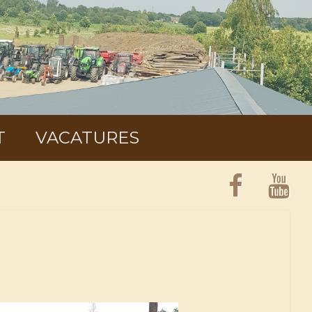
T
VACATURES