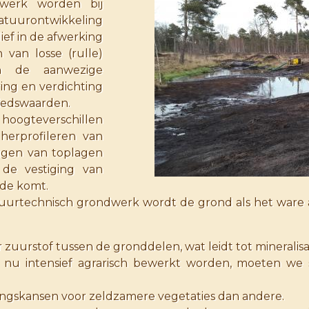
dwerk worden bij
atuurontwikkeling
ef in de afwerking
van losse (rulle)
n de aanwezige
ing en verdichting
iedswaarden.
 hoogteverschillen
herprofileren van
aggen van toplagen
 de vestiging van
ede komt.
atuurtechnisch grondwerk wordt de grond als het ware 
zuurstof tussen de gronddelen, wat leidt tot mineralisa
ie nu intensief agrarisch bewerkt worden, moeten w
gskansen voor zeldzamere vegetaties dan andere.